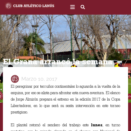
Ir
al
contenido
El Grana arrancó la semana
Marzo 10, 2017
El peregrinar por terruños continentales lo aguarda a la vuelta de la
esquina, por eso se alista para afrontar esta nueva aventura. El elenco
de Jorge Almirón prepara el estreno en la edición 2017 de la Copa
Libertadores, en lo que será su sexta intervención en este torneo
prestigioso.
El plantel retomó el sendero del trabajo este
lunes
, en turno