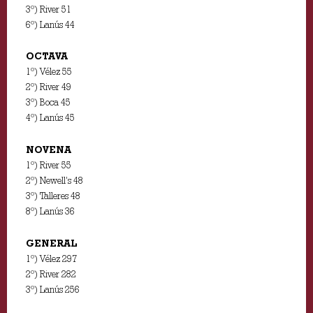
3º) River 51
6º) Lanús 44
OCTAVA
1º) Vélez 55
2º) River 49
3º) Boca 45
4º) Lanús 45
NOVENA
1º) River 55
2º) Newell’s 48
3º) Talleres 48
8º) Lanús 36
GENERAL
1º) Vélez 297
2º) River 282
3º) Lanús 256