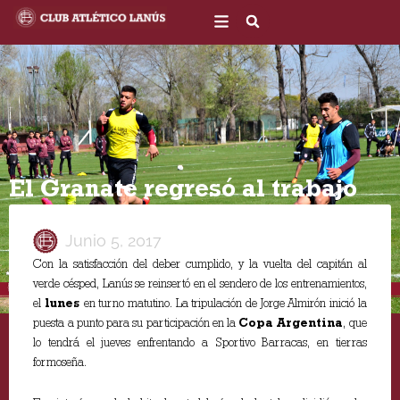
Ir
al
contenido
El Granate regresó al trabajo
Junio 5, 2017
Con la satisfacción del deber cumplido, y la vuelta del capitán al
verde césped, Lanús se reinsertó en el sendero de los entrenamientos,
el
lunes
en turno matutino. La tripulación de Jorge Almirón inició la
puesta a punto para su participación en la
Copa Argentina
, que
lo tendrá el jueves enfrentando a Sportivo Barracas, en tierras
formoseña.