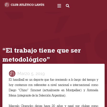
Ir
al
contenido
“El trabajo tiene que ser
metodológico”
Marzo 5, 2019
El handball es un deporte que fue creciendo a lo largo del tiempo y
hoy contamos con referentes a nivel nacional e internacional como
Diego “Chino” Simonet (actualmente en Montpellier) y Antonela
Mena (integrante de la Selección Argentina).
Marcelo Gramcko dirige hace 20 años y pasó por clubes como