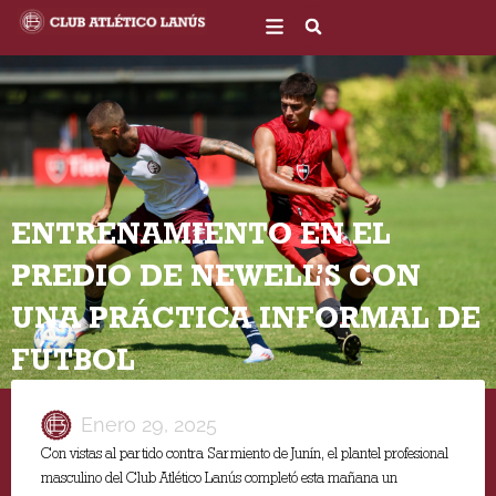
Ir
al
contenido
ENTRENAMIENTO EN EL
PREDIO DE NEWELL’S CON
UNA PRÁCTICA INFORMAL DE
FÚTBOL
Enero 29, 2025
Con vistas al partido contra Sarmiento de Junín, el plantel profesional
masculino del Club Atlético Lanús completó esta mañana un