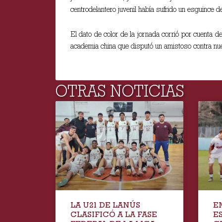
centrodelantero juvenil había sufrido un esguince 
El dato de color de la jornada corrió por cuen
academia china que disputó un amistoso contra nue
OTRAS NOTICIAS
LA U21 DE LANÚS
E
CLASIFICÓ A LA FASE
E