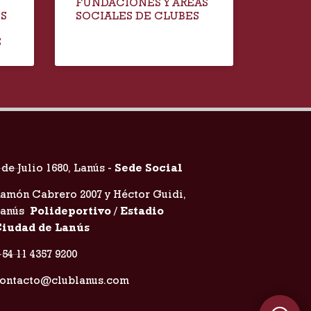
FUNDACIONES Y ÁREAS
IS
SOCIALES DE CLUBES
S
 de Julio 1680, Lanús -
Sede Social
amón Cabrero 2007 y Héctor Guidi,
Lanús
Polideportivo / Estadio
iudad de Lanús
54 11 4357 9200
ontacto@clublanus.com