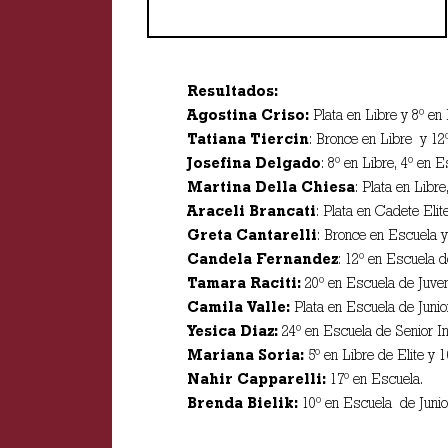
Resultados:
Agostina Criso:
Plata en Libre y 8º en 
Tatiana Tiercin
: Bronce en Libre y 12º
Josefina Delgado
: 8º en Libre, 4º en E
Martina Della Chiesa
: Plata en Libr
Araceli Brancati
: Plata en Cadete Elit
Greta Cantarelli
: Bronce en Escuela y
Candela Fernandez
: 12º en Escuela 
Tamara Raciti:
20º en Escuela de Juven
Camila Valle:
Plata en Escuela de Junio
Yesica Diaz:
24º en Escuela de Senior In
Mariana Soria:
5º en Libre de Elite y 1
Nahir Capparelli:
17º en Escuela.
Brenda Bielik:
10º en Escuela de Junior