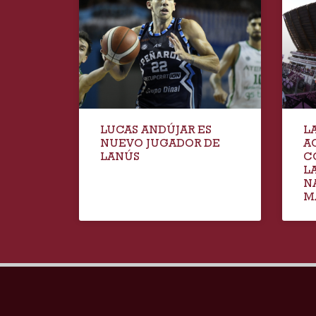
LUCAS ANDÚJAR ES
L
NUEVO JUGADOR DE
A
LANÚS
C
L
N
M