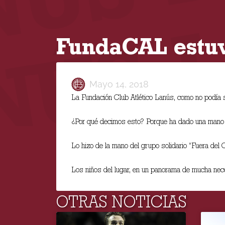
FundaCAL estuv
Mayo 14, 2018
La Fundación Club Atlético Lanús, como no podía 
¿Por qué decimos esto? Porque ha dado una mano a
Lo hizo de la mano del grupo solidario “Fuera del C
Los niños del lugar, en un panorama de mucha neces
OTRAS NOTICIAS