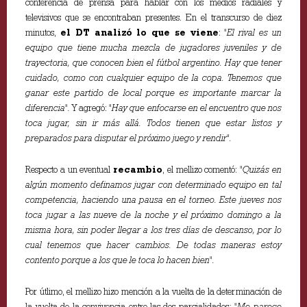
conferencia de prensa para hablar con los medios radiales y
televisivos que se encontraban presentes. En el transcurso de diez
minutos,
el DT analizó lo que se viene
:
"El rival es un
equipo que tiene mucha mezcla de jugadores juveniles y de
trayectoria, que conocen bien el fútbol argentino. Hay que tener
cuidado, como con cualquier equipo de la copa. Tenemos que
ganar este partido de local porque es importante marcar la
diferencia".
Y agregó:
"Hay que enfocarse en el encuentro que nos
toca jugar, sin ir más allá. Todos tienen que estar listos y
preparados para disputar el próximo juego y rendir".
Respecto a un eventual
recambio
, el mellizo comentó:
"Quizás en
algún momento definamos jugar con determinado equipo en tal
competencia, haciendo una pausa en el torneo. Este jueves nos
toca jugar a las nueve de la noche y el próximo domingo a la
misma hora, sin poder llegar a los tres días de descanso, por lo
cual tenemos que hacer cambios. De todas maneras estoy
contento porque a los que le toca lo hacen bien".
Por útlimo, el mellizo hizo mención a la vuelta de la determinación de
la vuelta de la convivencia entre las dos parcialidades
: "Me parece