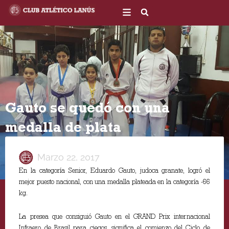
Ir
al
contenido
Gauto se quedó con una
medalla de plata
Marzo 22, 2017
En la categoría Senior, Eduardo Gauto, judoca granate, logró el
mejor puesto nacional, con una medalla plateada en la categoría -66
kg.
La presea que consiguió Gauto en el GRAND Prix internacional
Infraero de Brasil para ciegos, significa el comienzo del Ciclo de