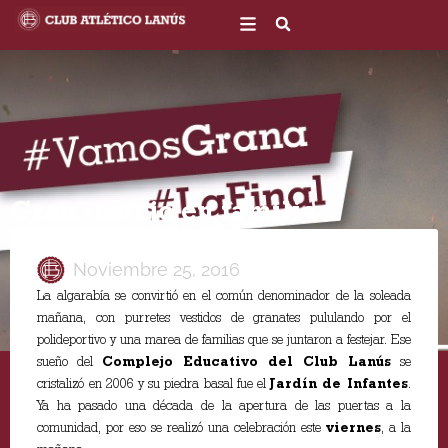
Ir
al
contenido
Gran festejo en familia
Noviembre 25, 2016
La algarabía se convirtió en el común denominador de la soleada
mañana, con purretes vestidos de granates pululando por el
polideportivo y una marea de familias que se juntaron a festejar. Ese
sueño del
Complejo Educativo del Club Lanús
se
cristalizó en 2006 y su piedra basal fue el
Jardín de Infantes
.
Ya ha pasado una década de la apertura de las puertas a la
comunidad, por eso se realizó una celebración este
viernes
, a la