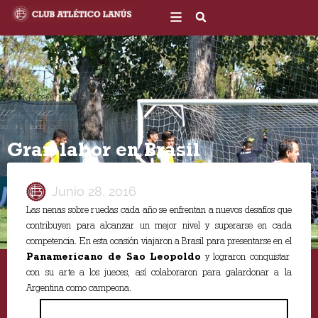
Ir
al
contenido
Gran labor en Brasil
Junio 28, 2016
Las nenas sobre ruedas cada año se enfrentan a nuevos desafíos que
contribuyen para alcanzar un mejor nivel y superarse en cada
competencia. En esta ocasión viajaron a Brasil para presentarse en el
Panamericano de Sao Leopoldo
y lograron conquistar
con su arte a los jueces, así colaboraron para galardonar a la
Argentina como campeona.