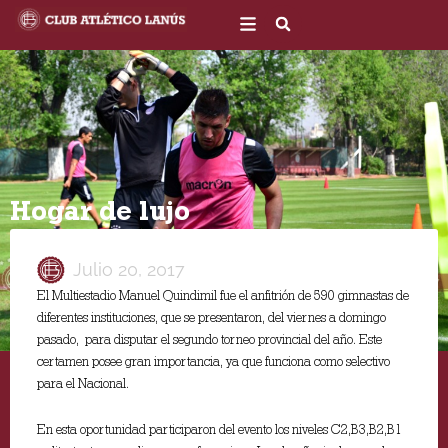
Ir
al
contenido
Hogar de lujo
Julio 20, 2017
El Multiestadio Manuel Quindimil fue el anfitrión de 590 gimnastas de
diferentes instituciones, que se presentaron, del viernes a domingo
pasado, para disputar el segundo torneo provincial del año. Este
certamen posee gran importancia, ya que funciona como selectivo
para el Nacional.
En esta oportunidad participaron del evento los niveles C2,B3,B2,B1