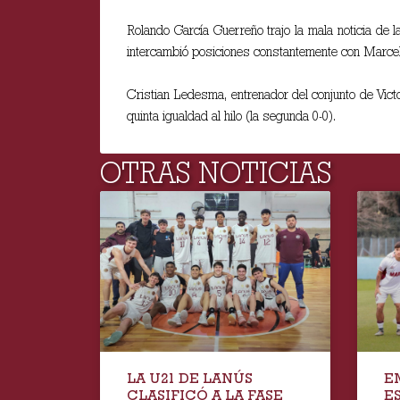
Rolando García Guerreño trajo la mala noticia de 
intercambió posiciones constantemente con Marce
Cristian Ledesma, entrenador del conjunto de Vict
quinta igualdad al hilo (la segunda 0-0).
OTRAS NOTICIAS
LA U21 DE LANÚS
E
CLASIFICÓ A LA FASE
E