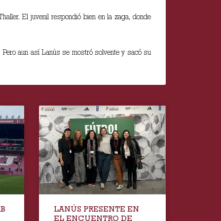
aller. El juvenil respondió bien en la zaga, donde
a. Pero aun así Lanús se mostró solvente y sacó su
AB
LANÚS PRESENTE EN
EL ENCUENTRO DE