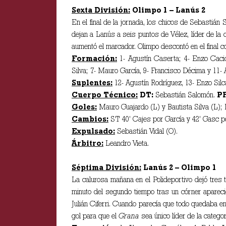
Sexta División:
Olimpo 1 – Lanús 2
En el final de la jornada, los chicos de Sebastiá
dejan a Lanús a seis puntos de Vélez, líder de la 
aumentó el marcador. Olimpo descontó en el final c
Formación:
1- Agustín Caserta; 4- Enzo Cacio
Silva; 7- Mauro García, 9- Francisco Décima y 11- 
Suplentes:
12- Agustín Rodríguez, 13- Enzo Silc
Cuerpo Técnico:
DT:
Sebastián Salomón.
P
Goles:
Mauro Guajardo (L) y Bautista Silva (L);
Cambios:
ST 40’ Cajes por García y 42’ Gasc p
Expulsado:
Sebastián Vidal (O).
Árbitro:
Leandro Vieta.
Séptima División:
Lanús 2 – Olimpo 1
La calurosa mañana en el Polideportivo dejó tres 
minuto del segundo tiempo tras un córner apareci
Julián Ciferri. Cuando parecía que todo quedaba e
gol para que el
Grana
sea único líder de la categor