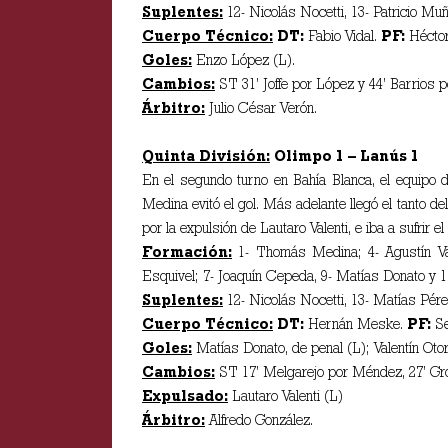
Suplentes:
12- Nicolás Nocetti, 13- Patricio Muñ
Cuerpo Técnico:
DT:
Fabio Vidal.
PF:
Hécto
Goles:
Enzo López (L).
Cambios:
ST 31’ Joffe por López y 44’ Barrios p
Árbitro:
Julio César Verón.
Quinta División:
Olimpo 1 – Lanús 1
En el segundo turno en Bahía Blanca, el equipo 
Medina evitó el gol. Más adelante llegó el tanto de
por la expulsión de Lautaro Valenti, e iba a sufrir
Formación:
1- Thomás Medina; 4- Agustín Valle
Esquivel; 7- Joaquín Cepeda, 9- Matías Donato y 
Suplentes:
12- Nicolás Nocetti, 13- Matías Pér
Cuerpo Técnico:
DT:
Hernán Meske.
PF:
S
Goles:
Matías Donato, de penal (L); Valentín Oto
Cambios:
ST 17’ Melgarejo por Méndez, 27’ Gr
Expulsado:
Lautaro Valenti (L)
Árbitro:
Alfredo González.