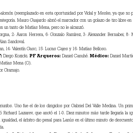
n Salomón (reemplazado en esta oportunidad por Vidal y Meske, ya que no pu
categoría. Mauro Guajardo abrió el marcador con un golazo de tiro libre en
on un tanto de Matías Mena, pero no le alcanzó.
rgna, 2- Aaron Herrera, 6- Gonzalo Ramírez, 3- Alexander Bernabei; 8- M
Alan Sandoval.
an, 14- Valentín Gasc, 15- Lucas Cajes y 16- Matías Belloso.
F:
Diego Kozicki.
PF Arqueros:
Daniel Canuhé.
Médico:
Daniel Martí
 Matías Mena (O).
or Gramajo.
triunfos. Uno fue el de los dirigidos por Gabriel Del Valle Medina. Un pr
ó Richard Lazarev, que anotó el 1-0. Diez minutos más tarde llegaría la 
n igualdad, el árbitro dio penal para Lanús en el último minuto de descuen
ía.