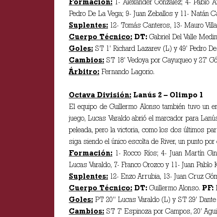
Formación:
1- Alexander González; 4- Pablo Ar
Pedro De La Vega; 9- Juan Zeballos y 11- Natán C
Suplentes:
12- Tomás Canteros, 13- Mauro Villa
Cuerpo Técnico:
DT:
Gabriel Del Valle Medi
Goles:
ST 1’ Richard Lazarev (L) y 49’ Pedro De L
Cambios:
ST 18’ Vedoya por Cayuqueo y 27’ Gó
Árbitro:
Fernando Lagorio.
Octava División:
Lanús 2 – Olimpo 1
El equipo de Guillermo Alonso también tuvo un e
juego, Lucas Varaldo abrió el marcador para Lanús
peleada, pero la victoria, como los dos últimos pa
siga siendo el único escolta de River, un punto por
Formación:
1- Rocco Ríos; 4- Juan Martín Ginz
Lucas Varaldo, 7- Franco Orozco y 11- Juan Pablo K
Suplentes:
12- Enzo Arrubia, 13- Juan Cruz Góme
Cuerpo Técnico:
DT:
Guillermo Alonso.
PF:
Goles:
PT 20’’ Lucas Varaldo (L) y ST 29’ Dante
Cambios:
ST 7’ Espinoza por Campos, 20’ Aguil