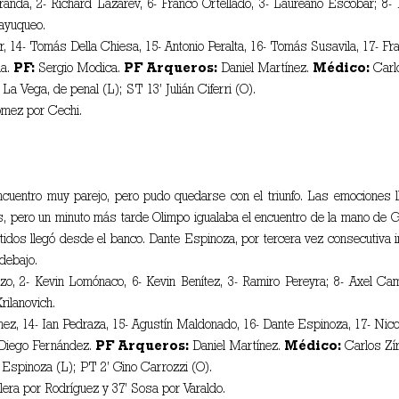
anda, 2- Richard Lazarev, 6- Franco Ortellado, 3- Laureano Escobar; 8- El
ayuqueo.
r, 14- Tomás Della Chiesa, 15- Antonio Peralta, 16- Tomás Susavila, 17- 
na.
PF:
Sergio Modica.
PF Arqueros:
Daniel Martínez.
Médico:
Carlo
a Vega, de penal (L); ST 13’ Julián Ciferri (O).
mez por Cechi.
ncuentro muy parejo, pero pudo quedarse con el triunfo. Las emocione
, pero un minuto más tarde Olimpo igualaba el encuentro de la mano de G
rtidos llegó desde el banco. Dante Espinoza, por tercera vez consecutiva in
 debajo.
o, 2- Kevin Lomónaco, 6- Kevin Benítez, 3- Ramiro Pereyra; 8- Axel Cam
rilanovich.
z, 14- Ian Pedraza, 15- Agustín Maldonado, 16- Dante Espinoza, 17- Nicol
Diego Fernández.
PF Arqueros:
Daniel Martínez.
Médico:
Carlos Zí
 Espinoza (L); PT 2’ Gino Carrozzi (O).
era por Rodríguez y 37’ Sosa por Varaldo.