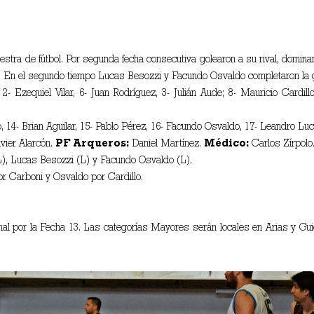
tra de fútbol. Por segunda fecha consecutiva golearon a su rival, dominan
. En el segundo tiempo Lucas Besozzi y Facundo Osvaldo completaron la go
2- Ezequiel Vilar, 6- Juan Rodríguez, 3- Julián Aude; 8- Mauricio Cardill
o, 14- Brian Aguilar, 15- Pablo Pérez, 16- Facundo Osvaldo, 17- Leandro L
vier Alarcón.
PF Arqueros:
Daniel Martínez.
Médico:
Carlos Zírpolo
L), Lucas Besozzi (L) y Facundo Osvaldo (L).
 Carboni y Osvaldo por Cardillo.
al por la Fecha 13. Las categorías Mayores serán locales en Arias y Gui