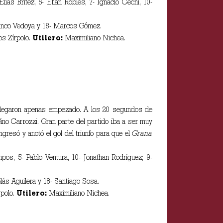
ías Brítez, 5- Elián Robles, 7- Ignacio Cechi, 10-
Franco Vedoya y 18- Marcos Gómez.
s Zírpolo.
Utilero:
Maximiliano Nichea.
s llegaron apenas empezado. A los 20 segundos de
ino Carrozzi. Gran parte del partido iba a ser muy
gresó y anotó el gol del triunfo para que el
Grana
pos, 5- Pablo Ventura, 10- Jonathan Rodríguez; 9-
ás Aguilera y 18- Santiago Sosa.
rpolo.
Utilero:
Maximiliano Nichea.