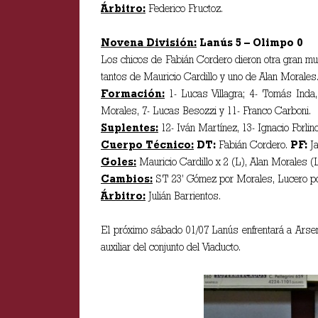
Árbitro:
Federico Fructoz.
Novena División:
Lanús 5 – Olimpo 0
Los chicos de Fabián Cordero dieron otra gran mues
tantos de Mauricio Cardillo y uno de Alan Morales
Formación:
1- Lucas Villagra; 4- Tomás Inda, 
Morales, 7- Lucas Besozzi y 11- Franco Carboni.
Suplentes:
12- Iván Martínez, 13- Ignacio Forlin
Cuerpo Técnico:
DT:
Fabián Cordero.
PF:
Ja
Goles:
Mauricio Cardillo x 2 (L), Alan Morales (
Cambios:
ST 23’ Gómez por Morales, Lucero por
Árbitro:
Julián Barrientos.
El próximo sábado 01/07 Lanús enfrentará a Arsen
auxiliar del conjunto del Viaducto.