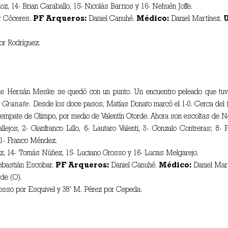
oz, 14- Brian Caraballo, 15- Nicolás Barrios y 16- Nehuén Joffe.
r Cóceres.
PF Arqueros:
Daniel Canuhé.
Médico:
Daniel Martínez.
U
or Rodríguez.
de Hernán Meske se quedó con un punto. Un encuentro peleado que tuvo 
l
Granate.
Desde los doce pasos, Matías Donato marcó el 1-0. Cerca del f
 el empate de Olimpo, por medio de Valentín Otorde. Ahora son escoltas de N
jos, 2- Gianfranco Lillo, 6- Lautaro Valenti, 3- Gonzalo Contreras; 8-
11- Franco Méndez.
ez, 14- Tomás Núñez, 15- Luciano Grosso y 16- Lucas Melgarejo.
ebastián Escobar.
PF Arqueros:
Daniel Canuhé.
Médico:
Daniel Mar
rde (O).
osso por Esquivel y 38’ M. Pérez por Cepeda.