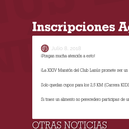
Inscripciones 
Julio 8, 2018
¡Pongan mucha atención a esto!
‪¡La XXIV Maratón del Club Lanús promete ser un é
Solo quedan cupos para los 2,5 KM (Carrera KIDS)
Si traes un alimento no perecedero participas
OTRAS NOTICIAS