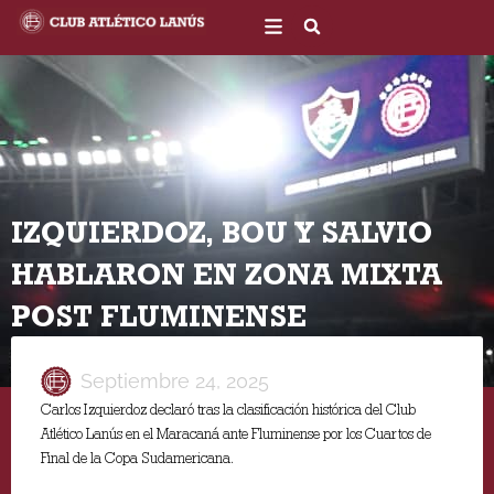
Ir
al
contenido
IZQUIERDOZ, BOU Y SALVIO
HABLARON EN ZONA MIXTA
POST FLUMINENSE
Septiembre 24, 2025
Carlos Izquierdoz declaró tras la clasificación histórica del Club
Atlético Lanús en el Maracaná ante Fluminense por los Cuartos de
Final de la Copa Sudamericana.