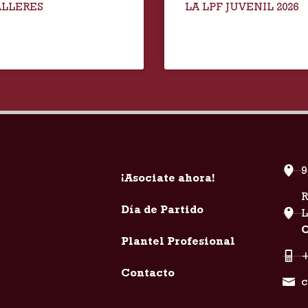
ALLERES
LA LPF JUVENIL 2026
9
¡Asociate ahora!
R
Día de Partido
C
Plantel Profesional
+
Contacto
c