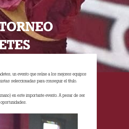
L TORNEO
ETES
adetes, un evento que reúne a los mejores equipos
istas seleccionadas para conseguir el título.
onmano) en este importante evento. A pesar de ser
s oportunidades.