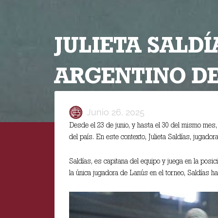
JULIETA SALD
ARGENTINO DE
Junio 26, 2025
Desde el 23 de junio, y hasta el 30 del mismo mes
del país. En este contexto, Julieta Saldías, jugado
Saldías, es capitana del equipo y juega en la posi
la única jugadora de Lanús en el torneo, Saldías 