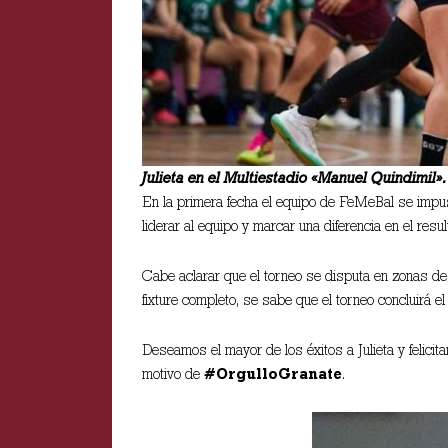
Julieta en el Multiestadio «Manuel Quindimil».
En la primera fecha el equipo de FeMeBal se impu
liderar al equipo y marcar una diferencia en el resul
Cabe aclarar que el torneo se disputa en zonas de
fixture completo, se sabe que el torneo concluirá el 
Deseamos el mayor de los éxitos a Julieta y felici
motivo de
#OrgulloGranate
.