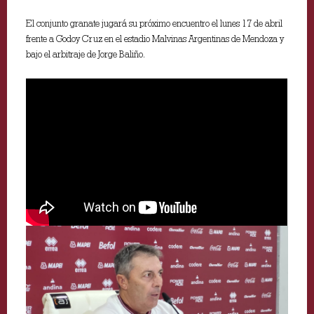
El conjunto granate jugará su próximo encuentro el lunes 17 de abril
frente a Godoy Cruz en el estadio Malvinas Argentinas de Mendoza y
bajo el arbitraje de Jorge Baliño.