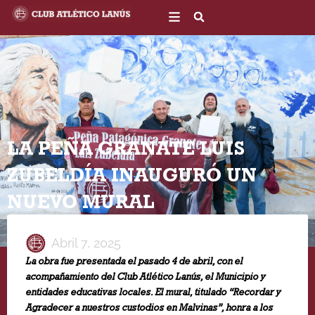
Ir
al
contenido
LA PEÑA GRANATE LUIS
ZUBELDÍA INAUGURÓ UN
NUEVO MURAL
Abril 7, 2025
La obra fue presentada el pasado 4 de abril, con el
acompañamiento del Club Atlético Lanús, el Municipio y
entidades educativas locales. El mural, titulado “Recordar y
Agradecer a nuestros custodios en Malvinas”, honra a los