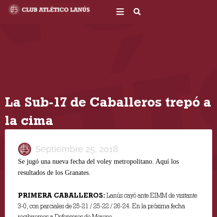
Ir
al
contenido
La Sub-17 de Caballeros trepó a
la cima
Septiembre 25, 2018
Se jugó una nueva fecha del voley metropolitano. Aquí los
resultados de los Granates.
PRIMERA CABALLEROS:
Lanús cayó ante EIMM de visitante
3-0, con parciales de 25-21 / 25-22 / 26-24. En la próxima fecha
recibiremos a Defensores de Moreno.