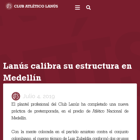
Ir
al
contenido
Lanús calibra su estructura en
Medellín
Julio 4, 2019
El plantel profesional del Club Lanús ha completado una nueva
práctica de pretemporada, en el predio de Atlético Nacional de
Medellín.
Con la mente colocada en el partido amistoso contra el conjunto
colombiano, el cuerpo técnico de Luis Zubeldía conformó dos grupos