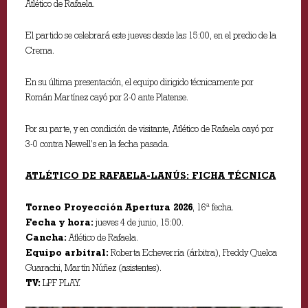
Atlético de Rafaela.
El partido se celebrará este jueves desde las 15:00, en el predio de la
Crema.
En su última presentación, el equipo dirigido técnicamente por
Román Martínez cayó por 2-0 ante Platense.
Por su parte, y en condición de visitante, Atlético de Rafaela cayó por
3-0 contra Newell’s en la fecha pasada.
ATLÉTICO DE RAFAELA-LANÚS: FICHA TÉCNICA
Torneo Proyección Apertura 2026
, 16ª fecha.
Fecha y hora:
jueves 4 de junio, 15:00.
Cancha:
Atlético de Rafaela.
Equipo arbitral:
Roberta Echeverría (árbitra), Freddy Quelca
Guarachi, Martín Núñez (asistentes).
TV:
LPF PLAY.