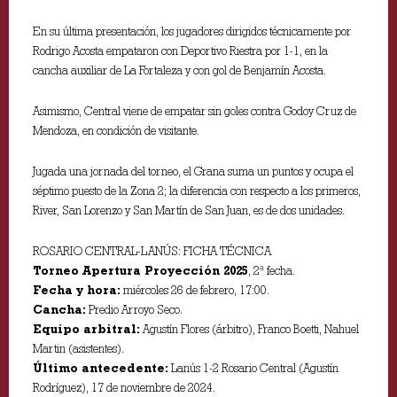
En su última presentación, los jugadores dirigidos técnicamente por
Rodrigo Acosta empataron con Deportivo Riestra por 1-1, en la
cancha auxiliar de La Fortaleza y con gol de Benjamín Acosta.
Asimismo, Central viene de empatar sin goles contra Godoy Cruz de
Mendoza, en condición de visitante.
Jugada una jornada del torneo, el Grana suma un puntos y ocupa el
séptimo puesto de la Zona 2; la diferencia con respecto a los primeros,
River, San Lorenzo y San Martín de San Juan, es de dos unidades.
ROSARIO CENTRAL-LANÚS: FICHA TÉCNICA
Torneo Apertura Proyección 2025
, 2ª fecha.
Fecha y hora:
miércoles 26 de febrero, 17:00.
Cancha:
Predio Arroyo Seco.
Equipo arbitral:
Agustín Flores (árbitro), Franco Boetti, Nahuel
Martin (asistentes).
Último antecedente:
Lanús 1-2 Rosario Central (Agustín
Rodríguez), 17 de noviembre de 2024.