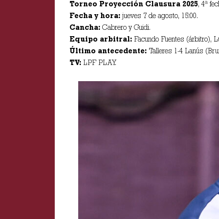
Torneo Proyección Clausura 2025
, 4ª fec
Fecha y hora:
jueves 7 de agosto, 15:00.
Cancha:
Cabrero y Guidi.
Equipo arbitral:
Facundo Fuentes (árbitro), Lui
Último antecedente:
Talleres 1-4 Lanús (Bru
TV:
LPF PLAY.