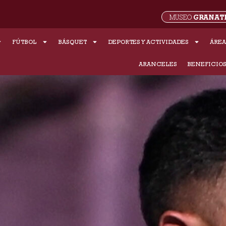
GRANAT
MUSEO
FÚTBOL
BÁSQUET
DEPORTES Y ACTIVIDADES
ÁREA
ARANCELES
BENEFICIO