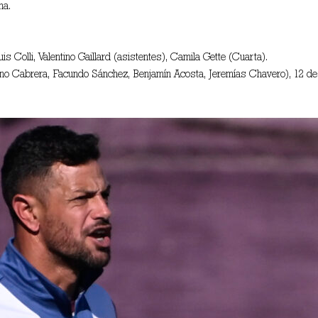
ha.
s Colli, Valentino Gaillard (asistentes), Camila Gette (Cuarta).
no Cabrera, Facundo Sánchez, Benjamín Acosta, Jeremías Chavero), 12 de