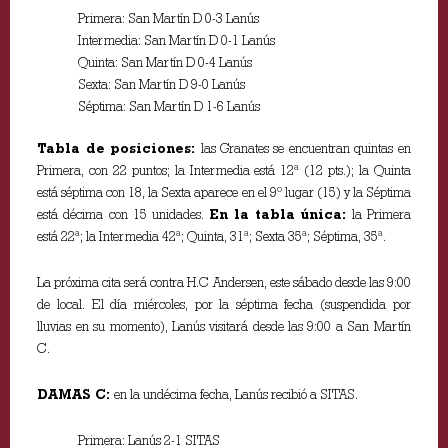
Primera: San Martín D 0-3 Lanús
Intermedia: San Martín D 0-1 Lanús
Quinta: San Martín D 0-4 Lanús
Sexta: San Martín D 9-0 Lanús
Séptima: San Martín D 1-6 Lanús
Tabla de posiciones:
las Granates se encuentran quintas en
Primera, con 22 puntos; la Intermedia está 12ª (12 pts.); la Quinta
está séptima con 18, la Sexta aparece en el 9º lugar (15) y la Séptima
está décima con 15 unidades.
En la tabla única:
la Primera
está 22ª; la Intermedia 42ª; Quinta, 31ª; Sexta 35ª; Séptima, 35ª.
La próxima cita será contra H.C Andersen, este sábado desde las 9:00
de local. El día miércoles, por la séptima fecha (suspendida por
lluvias en su momento), Lanús visitará desde las 9:00 a San Martín
C.
DAMAS C:
en la undécima fecha, Lanús recibió a SITAS.
Primera: Lanús 2-1 SITAS