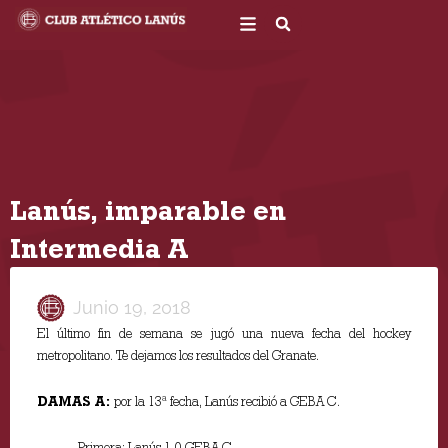
Ir
al
contenido
Lanús, imparable en
Intermedia A
Junio 19, 2018
El último fin de semana se jugó una nueva fecha del hockey
metropolitano. Te dejamos los resultados del Granate.
DAMAS A:
por la 13ª fecha, Lanús recibió a GEBA C.
Primera: Lanús 1-0 GEBA C