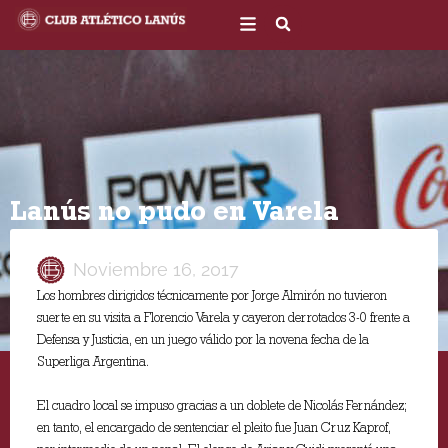
Ir
al
contenido
Lanús no pudo en Varela
Noviembre 16, 2017
Los hombres dirigidos técnicamente por Jorge Almirón no tuvieron
suerte en su visita a Florencio Varela y cayeron derrotados 3-0 frente a
Defensa y Justicia, en un juego válido por la novena fecha de la
Superliga Argentina.
El cuadro local se impuso gracias a un doblete de Nicolás Fernández;
en tanto, el encargado de sentenciar el pleito fue Juan Cruz Kaprof,