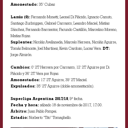
Amonestado:
35’ Cubas
Lanús (0):
Fernando Monetti; Leonel Di Plácido, Ignacio Canuto,
Santiago Zurbriggen, Gabriel Carrasco; Leandro Maciel, Matías
Sánchez, Fernando Barrientos; Facundo Castillón, Marcelino Moreno,
Matías Rojas.
Suplentes:
Nicolás Avellaneda, Marcelo Herrera, Nicolás Aguirre,
Tomás Belmonte, Joel Martínez, Kevin Cardozo, Lucas Vera.
DT:
Jorge Almirón.
Cambios:
0’ 2T Herrera por Carrasco, 12’ 2T Aguirre por Di
Plácido y 36’ 2T Vera por Rojas.
Amonestados:
17’ 2T Aguirre, 39’ 2T Maciel.
Expulsados:
35’ 2T Aguirre (doble amonestación).
Superliga Argentina 2017/18
, 9ª fecha.
Fecha y hora:
sábado 18 de noviembre de 2017, 17.00.
Árbitro:
Juan Pablo Pompei.
Estadio:
Norberto “Tito” Tomaghello.