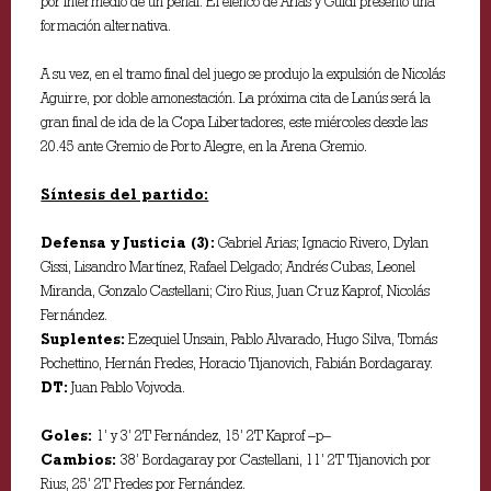
por intermedio de un penal. El elenco de Arias y Guidi presentó una
formación alternativa.
A su vez, en el tramo final del juego se produjo la expulsión de Nicolás
Aguirre, por doble amonestación. La próxima cita de Lanús será la
gran final de ida de la Copa Libertadores, este miércoles desde las
20.45 ante Gremio de Porto Alegre, en la Arena Gremio.
Síntesis del partido:
Defensa y Justicia (3):
Gabriel Arias; Ignacio Rivero, Dylan
Gissi, Lisandro Martínez, Rafael Delgado; Andrés Cubas, Leonel
Miranda, Gonzalo Castellani; Ciro Rius, Juan Cruz Kaprof, Nicolás
Fernández.
Suplentes:
Ezequiel Unsain, Pablo Alvarado, Hugo Silva, Tomás
Pochettino, Hernán Fredes, Horacio Tijanovich, Fabián Bordagaray.
DT:
Juan Pablo Vojvoda.
Goles:
1’ y 3’ 2T Fernández, 15’ 2T Kaprof –p–
Cambios:
38’ Bordagaray por Castellani, 11’ 2T Tijanovich por
Rius, 25’ 2T Fredes por Fernández.