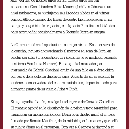
Axel Werner, de notable tarea en la nublada tarde del Sur
bonaerense. Con el tándem Pablo Mouche-José Luis Gómez en un
nivel exuberante, se produjeron seis llegadas nítidas en el primer
tiempo. Atlético dispuso dos líneas de cuatro bien replegadas en su
campo y ocupó bien los espacios, con Ignacio Pussetto desdoblándose
para acompañar ocasionalmente a Facundo Parra en ataque.
La Crema halló en el oportunismo su mejor virtud. En la terraza de
la cancha, inquietó aprovechando el marcaje en zona del local en
pelotas paradas (una cuestión que rápidamente se modificó, pasando
al sistema Hombre a Hombre). E inauguró el marcador por
intermedio de Gabriel Graciani, amén de una falla en el área chica
por parte de la defensa dueña de casa. A partir de allí se acentuó la
tendencia conservadora del cuadro santafecino, dispuesto a todo para
arrancar puntos de su visita a Arias y Guidi.
Si algo ayudó a Lanús, ese algo fue el ingreso de Gonzalo Castellani.
El creativo aportó en la circulación de la pelota y trajo serenidad para
maniobrar en momentos álgidos. De su botín diestro nació el empate
firmado por Román Martínez, de formidable performance y que selló
su cuarta diana en el certamen. Otra vez el Granate arrinconó a su