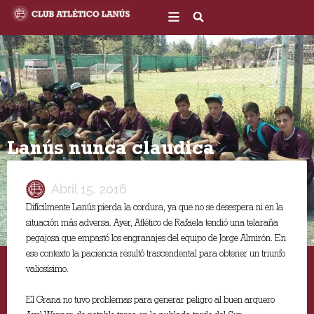
Ir
al
contenido
Lanús nunca claudica
Abril 15, 2016
Difícilmente Lanús pierda la cordura, ya que no se desespera ni en la
situación más adversa. Ayer, Atlético de Rafaela tendió una telaraña
pegajosa que empastó los engranajes del equipo de Jorge Almirón. En
ese contexto la paciencia resultó trascendental para obtener un triunfo
valiosísimo.
El Grana no tuvo problemas para generar peligro al buen arquero