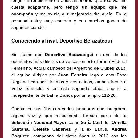
tengo un rol diferente a años anteriores, que todavía me
cuesta adaptarme, pero
tengo un equipo que me
acompaña
y me ayuda a ir mejorando día a día. En lo
personal estoy muy cómoda y con muchas ganas de
seguir creciendo”.
Conociendo al rival: Deportivo Berazategui
Sin dudas que
Deportivo Berazategui
es uno de los
oponentes más difíciles de vencer en este Torneo Federal
Femenino. Actual campeón del Argentino de Clubes 2013,
el equipo dirigido por
Juan Ferreira
llegó a esta Fase
Regional con seis triunfos y dos caídas, ambas frente a
Vélez Sarsfield, y en esta segunda etapa superó a
Independiente de Bahía Blanca por un amplio 112-26.
Cuenta en sus filas con varias jugadoras que integraron
alguna vez y que actualmente forman parte de la
Selección Nacional Mayor
, como
Sofía Castillo
,
Ornella
Santana
,
Celeste Cabañez
, y la ex Lanús,
Andrea
Boquete
, campeona del Metro Apertura 2012 con las