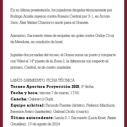
En su última presentación, los jugadores dirigidos técnicamente por
Rodrigo Acosta cayeron contra Rosario Central por 3-1, en Arroyo
Seco; Alex Valdez Chamorro anotó para el Granate.
Asimismo, Sarmiento viene de empatar sin goles contra Godoy Cruz
de Mendoza, en condición de local.
Jugadas dos jornadas del torneo, el Grana suma un punto y comparte
con Vélez el 14° puesto de la Zona 2; la diferencia con respecto al
primero, Central, es de cuatro unidades.
LANÚS-SARMIENTO: FICHA TÉCNICA
Torneo Apertura Proyección 2025
, 3ª fecha.
Fecha y hora:
viernes 7 de marzo, 17:00.
Cancha:
Cabrero y Guidi.
Equipo arbitral:
Facundo Fuentes (árbitro), Federico Machuca,
Berenice Avaro (asistentes), Gabriel Oroño (cuarto).
Último antecedente:
Lanús 2-1 Sarmiento (Luca Kmet, Alexis
González), 13 de agosto de 2024.