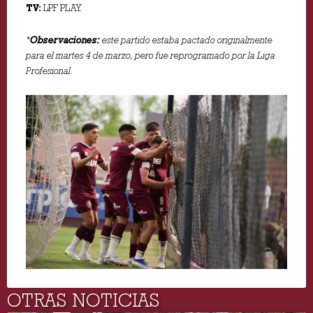
TV:
LPF PLAY.
*
Observaciones:
este partido estaba pactado originalmente
para el martes 4 de marzo, pero fue reprogramado por la Liga
Profesional.
OTRAS NOTICIAS