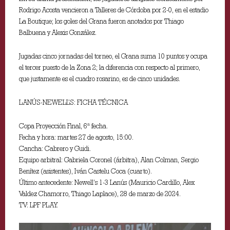
Rodrigo Acosta vencieron a Talleres de Córdoba por 2-0, en el estadio
La Boutique; los goles del Grana fueron anotados por Thiago
Balbuena y Alexis González.
Jugadas cinco jornadas del torneo, el Grana suma 10 puntos y ocupa
el tercer puesto de la Zona 2; la diferencia con respecto al primero,
que justamente es el cuadro rosarino, es de cinco unidades.
LANÚS-NEWELL’S: FICHA TÉCNICA
Copa Proyección Final, 6ª fecha.
Fecha y hora: martes 27 de agosto, 15:00.
Cancha: Cabrero y Guidi.
Equipo arbitral: Gabriela Coronel (árbitra), Alan Colman, Sergio
Benítez (asistentes), Iván Castelu Coca (cuarto).
Último antecedente: Newell’s 1-3 Lanús (Mauricio Cardillo, Alex
Valdez Chamorro, Thiago Laplace), 28 de marzo de 2024.
TV: LPF PLAY.