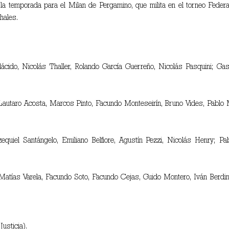
e la temporada para el Milan de Pergamino, que milita en el torneo Federa
hales.
cido, Nicolás Thaller, Rolando García Guerreño, Nicolás Pasquini; Ga
autaro Acosta, Marcos Pinto, Facundo Monteseirín, Bruno Vides, Pablo
uiel Santángelo, Emiliano Belfiore, Agustín Pezzi, Nicolás Henry; Pab
atías Varela, Facundo Soto, Facundo Cejas, Guido Montero, Iván Berdin
usticia).