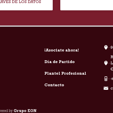
RAVÉS DE LOS DATOS
9
¡Asociate ahora!
R
Día de Partido
C
Plantel Profesional
+
Contacto
c
owered by
Grupo EON