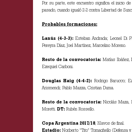
Por su parte, este encuentro significa el inicio d
pasado, cuando igualó 2-2 contra Libertad de Sunc
Probables formaciones:
Lanús (4-3-3):
Esteban Andrada; Leonel Di Plá
Pereyra Díaz, Joel Martínez, Marcelino Moreno.
Resto de la convocatoria:
Matías Ibáñez, L
Ezequiel Carboni.
Douglas Haig (4-4-2):
Rodrigo Barucco; Ezeq
Arismendi; Pablo Mazza, Cristian Duma.
Resto de la convocatoria:
Nicolás Maza, M
Moretti.
DT:
Rubén Rossello.
Copa Argentina 2017/18
, 32avos de final.
Estadio:
Norberto “Tito” Tomaghello (Defensa y J