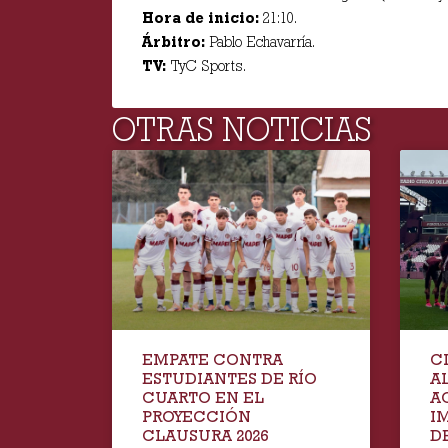
Hora de inicio:
21:10.
Árbitro:
Pablo Echavarría.
TV:
TyC Sports.
OTRAS NOTICIAS
EMPATE CONTRA
C
ESTUDIANTES DE RÍO
A
CUARTO EN EL
A
PROYECCIÓN
I
CLAUSURA 2026
D