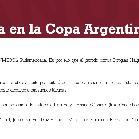
a en la Copa Argenti
ONMEBOL Sudamericana. Es por ello que el partido contra Douglas Haig, 
rboni probablemente presentará seis modificaciones en su once titular, c
 resto obedece a cuestiones tácticas.
n por los lesionados Marcelo Herrera y Fernando Coniglio (luxación de homb
Maciel, Jorge Pereyra Díaz y Lucas Mugni por Fernando Barrientos, To