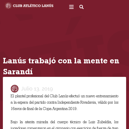
Ir
al
contenido
Lanús trabajó con la mente en
Sarandí
Julio 13, 2019
El plantel profesional del Club Lanús efectuó un nuevo entrenamiento
a la espera del partido contra Independiente Rivadavia, válido por los
16avos de final de la Copa Argentina 2019.
Bajo la atenta mirada del cuerpo técnico de Luis Zubeldía, los
jugadores comenzaron en el gimnasio con ejercicios de fuerza de tren