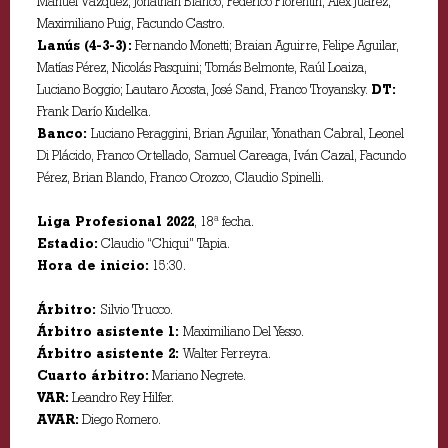
Manuel Vázquez, Jonathan Blanco, Federico Florentín, Álex Juárez,
Maximiliano Puig, Facundo Castro.
Lanús (4-3-3):
Fernando Monetti; Braian Aguirre, Felipe Aguilar,
Matías Pérez, Nicolás Pasquini; Tomás Belmonte, Raúl Loaiza,
Luciano Boggio; Lautaro Acosta, José Sand, Franco Troyansky.
DT:
Frank Darío Kudelka.
Banco:
Luciano Peraggini, Brian Aguilar, Yonathan Cabral, Leonel
Di Plácido, Franco Ortellado, Samuel Careaga, Iván Cazal, Facundo
Pérez, Brian Blando, Franco Orozco, Claudio Spinelli.
Liga Profesional 2022
, 18ª fecha.
Estadio:
Claudio “Chiqui” Tapia.
Hora de inicio:
15:30.
Árbitro:
Silvio Trucco.
Árbitro asistente 1:
Maximiliano Del Yesso.
Árbitro asistente 2:
Walter Ferreyra.
Cuarto árbitro:
Mariano Negrete.
VAR:
Leandro Rey Hilfer.
AVAR:
Diego Romero.