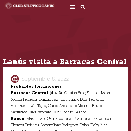
Ir
al
contenido
Lanús visita a Barracas Central
Septiembre 8, 2022
Probables formaciones
Barracas Central (4-4-2):
Cristian Arce; Facundo Mater,
Nicolás Ferreyra, Gonzalo Paz, Juan Ignacio Díaz; Fernando
Valenzuela, Iván Tapia, Carlos Arce, Pablo Mouche; Bruno
Sepúlveda, Neri Bandiera.
DT:
Rodolfo De Paoli.
Banco:
Maximiliano Gagliardo, Brian Blasi, Brian Salvareschi,
Thomas Gutiérrez, Maximiliano Rodríguez, Dylan Glaby, Juan