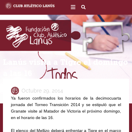
Ir
al
contenido
Lanús visita a Tigre el domingo
a las 16
Octubre 29, 2014
Ya fueron confirmados los horarios de la decimocuarta
jornada del Torneo Transición 2014 y se estipuló que el
Granate visite al Matador de Victoria el próximo domingo,
en el horario de las 16.
El elenco del Mellizo deberá enfrentar a Tigre en el marco