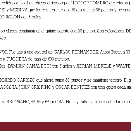
en el polideportivo. Los chicos dirigidos por HECTOR ROMERO derrotaron
MEDINA que logro su primer gol. Ahora suman 35 puntos y se encuentr
TO ROLON con 3 goles.
 Los chicos continúan en el quinto puesto con 26 puntos. Son goleado
les.
. Fue uno a uno con gol de CARLOS FERNANDEZ. Ahora llegan a 33 punt
victo a PUCHETA de más de 600 minutos.
oles, DAMIAN CANALETTI con 5 goles y ADRIAN MERELE y WALTER 
 RICARDO CARRIZO que ahora suma 30 puntos y se mantiene tercero. El 
ACOSTA, JUAN GRISPINO y OSCAR BENITEZ con tres goles cada un
ntra BELGRANO, 4ª, 5ª y 6ª en CBA. No hay enfrentamiento entre las chic