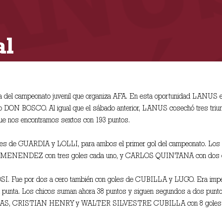
al
a del campeonato juvenil que organiza AFA. En esta oportunidad LANUS en
legio DON BOSCO. Al igual que el sábado anterior, LANUS cosechó tres tri
que nos encontramos sextos con 193 puntos.
 goles de GUARDIA y LOLLI, para ambos el primer gol del campeonato. Los
ENENDEZ con tres goles cada uno, y CARLOS QUINTANA con dos g
OSI. Fue por dos a cero también con goles de CUBILLA y LUGO. Era imper
 punta. Los chicos suman ahora 38 puntos y siguen segundos a dos puntos
R ARIAS, CRISTIAN HENRY y WALTER SILVESTRE CUBILLA con 8 goles 