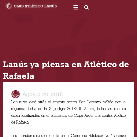
Ir
al
contenido
Lanús ya piensa en Atlético de
Rafaela
Agosto 20, 2018
Lanús ya dejó atrás el empate contra San Lorenzo, válido por la
segunda fecha de la Superliga 2018/19. Ahora, todas las mentes
están focalizadas en el encuentro de Copa Argentina contra Atlético
de Rafaela.
Los jugadores se dieron cita en el Complejo Polideportivo “Lorenzo