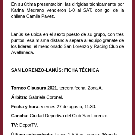
En su última presentación, las dirigidas técnicamente por 
Karina Medrano vencieron 1-0 al SAT, con gol de la 
chilena Camila Pavez.
Lanús se ubica en el sexto puesto de su grupo, con tres 
puntos; esa misma distancia separa al equipo granate de 
los líderes, el mencionado San Lorenzo y Racing Club de 
Avellaneda.
SAN LORENZO-LANÚS: FICHA TÉCNICA
Torneo Clausura 2021
, tercera fecha, Zona A.
Árbitra:
 Gabriela Coronel.
Fecha y hora:
 viernes 27 de agosto, 11:30.
Cancha:
 Ciudad Deportiva del Club San Lorenzo.
TV:
 DeporTV.
Último antecedente:
 Lanús 1-5 San Lorenzo (Brenda 