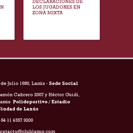
DECLARACIONES DE
EN
LOS JUGADORES EN
ZONA MIXTA
 de Julio 1680, Lanús -
Sede Social
amón Cabrero 2007 y Héctor Guidi,
Lanús
Polideportivo / Estadio
iudad de Lanús
54 11 4357 9200
ontacto@clublanus.com