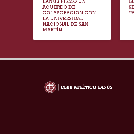
LANÚS FIRMÓ UN
L
ACUERDO DE
S
COLABORACIÓN CON
T
LA UNIVERSIDAD
NACIONAL DE SAN
MARTÍN