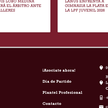
UIS LOBO MEDINA
LANÚS ENFRENTA A
ERÁ EL ÁRBITRO ANTE
GIMNASIA LA PLATA 
ALLERES
LA LPF JUVENIL 2026
9
¡Asociate ahora!
R
Día de Partido
C
Plantel Profesional
+
Contacto
c