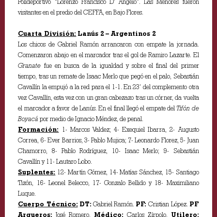
Polideportivo “Lorenzo Francisco D’ Ángelo”. Las Menores fueron
visitantes en el predio del CEFFA, en Bajo Flores.
Cuarta División:
Lanús 2 – Argentinos 2
Los chicos de Gabriel Ramón arrancaron con empate la jornada.
Comenzaron abajo en el marcador tras el gol de Ramiro Lazarte. El
Granate
fue en busca de la igualdad y sobre el final del primer
tiempo, tras un remate de Isaac Merlo que pegó en el palo, Sebastián
Cavallín la empujó a la red para el 1-1. En 23’ del complemento otra
vez Cavallín, esta vez con un gran cabezazo tras un córner, da vuelta
el marcador a favor de Lanús. En el final llegó el empate del
Tifón de
Boyacá
por medio de Ignacio Méndez, de penal.
Formación:
1- Marcos Valdez; 4- Exequiel Ibarra, 2- Augusto
Correa, 6- Ever Barrios, 3- Pablo Mujica; 7- Leonardo Florez, 5- Juan
Chamorro, 8- Pablo Rodríguez, 10- Isaac Merlo; 9- Sebastián
Cavallín y 11- Lautaro Lobo.
Suplentes:
12- Martín Gómez, 14- Matías Sánchez, 15- Santiago
Tizón, 16- Leonel Belecco, 17- Gonzalo Bellido y 18- Maximiliano
Luque.
Cuerpo Técnico:
DT:
Gabriel Ramón.
PF:
Cristian López.
PF
Arqueros:
José Romero.
Médico:
Carlos Zírpolo.
Utilero: