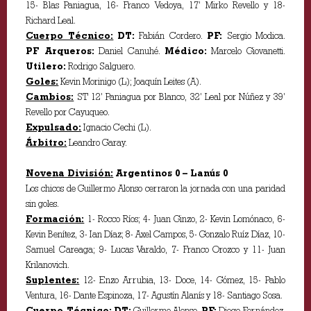
15- Blas Paniagua, 16- Franco Vedoya, 17’ Mirko Revello y 18-
Richard Leal.
Cuerpo Técnico:
DT:
Fabián Cordero.
PF:
Sergio Modica.
PF Arqueros:
Daniel Canuhé.
Médico:
Marcelo Giovanetti.
Utilero:
Rodrigo Salguero.
Goles:
Kevin Morinigo (L); Joaquín Leites (A).
Cambios:
ST 12’ Paniagua por Blanco, 32’ Leal por Núñez y 39’
Revello por Cayuqueo.
Expulsado:
Ignacio Cechi (L).
Árbitro:
Leandro Garay.
Novena División:
Argentinos 0 – Lanús 0
Los chicos de Guillermo Alonso cerraron la jornada con una paridad
sin goles.
Formación:
1- Rocco Ríos; 4- Juan Ginzo, 2- Kevin Lomónaco, 6-
Kevin Benítez, 3- Ian Díaz; 8- Axel Campos, 5- Gonzalo Ruíz Díaz, 10-
Samuel Careaga; 9- Lucas Varaldo, 7- Franco Orozco y 11- Juan
Krilanovich.
Suplentes:
12- Enzo Arrubia, 13- Doce, 14- Gómez, 15- Pablo
Ventura, 16- Dante Espinoza, 17- Agustín Alanís y 18- Santiago Sosa.
Cuerpo Técnico:
DT:
Guillermo Alonso.
PF:
Diego Fernández.