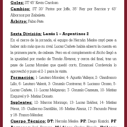
Goles:
ST 45’ Kevin Cardozo.
Cambios:
ST 20’ Pintos por Joffe, 35’ Rey por Barrios y 43’
Albornoz por Zabaleta.
Árbitro:
Fabio Pate.
Sexta División:
Lanús 1 – Argentinos 2
En el cierre de la jornada, el equipo de Hernán Meske cayó pese a
haber sido más que su rival. Lucas Cañete había abierto la cuenta en
la primera parte, de cabeza. Pero en el complemento el
Bicho
llegó a
la igualdad por medio de Tomás Álvarez, y cerca del final, tras un
pase de Lucas Morales que quedó corto, Emanuel Cordeviola lo
aprovechó y puso el 2-1 para la visita.
Formación:
1- Lautaro Morales; 4- Agustín Vallejos, 2- Gianfranco
Lillo, 6- Lautaro Valenti, 3- Gonzalo Contreras; 8- Luciano Grosso, 5-
Lucas Cañete, 11- Lucas Melgarejo; 7- Gonzalo Cassaza, 10- Matías
Esquivel y 9- Matías Donato.
Suplentes:
12- Marcos Morinigo, 13- Lucas Ibáñez, 14- Matías
Pérez, 15- Guillermo Santillán, 16- Matías Alaniz, 17- Facundo Pérez
y 18- Franco Méndez.
Cuerpo Técnico:
DT:
Hernán Meske.
PF:
Diego Kozicki.
PF