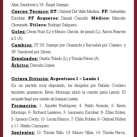
Alan Sandoval y 18- Ángel Sayago.
Cuerpo Técnico:
DT:
Gabriel Del Valle Medina.
PF:
Sebastián
Escobar.
PF Arqueros:
Daniel Canuhé.
Médico:
Marcelo
Giovanetti.
Utilero:
Rodrigo Salguero.
Goles:
Oscar Ruíz (L) y Mauro García, de penal (L); Aaron Reartes
x 2 (A).
Cambios:
ST 34’ Sayago por Guajardo y Bernabei por Caseiro, y
38’ Sandoval por Silcan.
Expulsados:
Gastón Toledo (L) y Tomás Pérez (A).
Árbitro:
Damián López.
Octava División:
Argentinos 1 – Lanús 1
En un partido muy disputado, los dirigidos por Fabián Cordero
también igualaron. Kevin Morinigo abrió la cuenta para Lanús. El
empate llegó por medio de Joaquín Leites.
Formación:
1- Agustín Rodríguez; 4- Pablo Aranda, 2- Kevin
Morinigo, 6- Richard Lazareu, 3- Laureano Escobar; 8- Elías Brítez,
5- Ignacio Cechi, 10- Lucas Blanco; 7- Elián Robles, 9- Gabriel Núñez
y 11- Natán Cayuqueo.
Suplentes:
12- Tomás Tello, 13- Mauro Villar, 14- Tomás Parra,