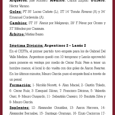
Arqueros:
José Romero.
Médico:
Carlos Zírpolo.
Utilero:
Héctor Varano.
Goles:
PT 35’ Lucas Cañete (L); ST 14’ Tomás Álvarez (A) y 34’
Emanuel Cordeviola (A).
Cambios:
ST 15’ Alaniz por Melgarejo, 29’ F. Pérez por Grosso y
37’ Méndez por Cassaza.
Árbitro:
Matías Basso.
Séptima División:
Argentinos 2 – Lanús 2
En el CEFFa, el primer partido tuvo empate para los de Gabriel Del
Valle Medina. Argentinos quedó con 10 temprano y Lanús aprovechó
para ponerse en ventaja por medio de Oscar Ruíz. Pese a tener un
hombre menos, el local lo dio vuelta con dos goles de Aaron Reartes.
En los últimos minutos, Mauro García puso el empate final a través de
un penal.
Formación:
1- Nicolás Nocetti; 4- Alan Maciel, 2- Gastón Toledo,
6- Oscar Ruíz, 3- Ezequiel Silcan; 7- Francisco Décima, 5- Valentín
Gasc, 8- Mauro Guajardo, 11- Sebastián Caseiro; 10- Bautista Silva y
9- Mauro García.
Suplentes:
12- Alexander González, 13- Aaron Herrera, 14-
Alexander Bernabei, 15- Santiago Gramajo, 16- Enzo Caciorna 17-