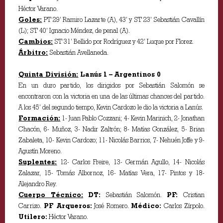
Héctor Varano.
Goles:
PT 29’ Ramiro Lazarte (A), 43’ y ST 23’ Sebastián Cavallín
(L); ST 40’ Ignacio Méndez, de penal (A).
Cambios:
ST 31’ Bellido por Rodríguez y 42’ Luque por Florez.
Árbitro:
Sebastián Avellaneda.
Quinta División:
Lanús 1 – Argentinos 0
En un duro partido, los dirigidos por Sebastián Salomón se
encontraron con la victoria en una de las últimas chances del partido.
A los 45’ del segundo tiempo, Kevin Cardozo le dio la victoria a Lanús.
Formación:
1- Juan Pablo Cozzani; 4- Kevin Marinich, 2- Jonathan
Chacón, 6- Muñoz, 3- Nadir Zaltrón; 8- Matías González, 5- Brian
Zabaleta, 10- Kevin Cardozo; 11- Nicolás Barrios, 7- Nehuén Joffe y 9-
Agustín Moreno.
Suplentes:
12- Carlos Freire, 13- Germán Agullo, 14- Nicolás
Zalazar, 15- Tomás Albornoz, 16- Matías Vera, 17- Pintos y 18-
Alejandro Rey.
Cuerpo Técnico:
DT:
Sebastián Salomón.
PF:
Cristian
Carrizo.
PF Arqueros:
José Romero.
Médico:
Carlos Zírpolo.
Utilero:
Héctor Varano.