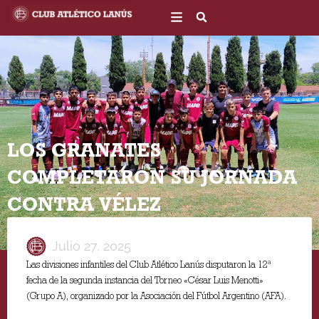
Ir
al
contenido
LOS GRANATES
COMPLETARON SU JORNADA
CONTRA VÉLEZ
Julio 27, 2025
Las divisiones infantiles del Club Atlético Lanús disputaron la 12ª
fecha de la segunda instancia del Torneo «César Luis Menotti»
(Grupo A), organizado por la Asociación del Fútbol Argentino (AFA).