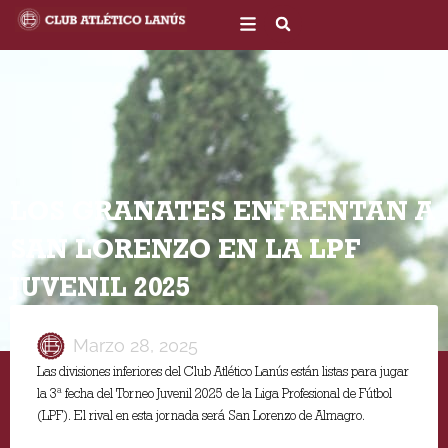
Ir
al
contenido
LOS GRANATES ENFRENTAN A
SAN LORENZO EN LA LPF
JUVENIL 2025
Marzo 28, 2025
Las divisiones inferiores del Club Atlético Lanús están listas para jugar
la 3ª fecha del Torneo Juvenil 2025 de la Liga Profesional de Fútbol
(LPF). El rival en esta jornada será San Lorenzo de Almagro.