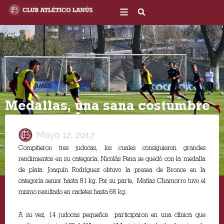
Ir
al
contenido
Medallas, una sana costumbre
Mayo 12, 2017
Compitieron tres judocas, los cuales consiguieron grandes
rendimientos en su categoría. Nicolás Pena se quedó con la medalla
de plata. Joaquín Rodríguez obtuvo la presea de Bronce en la
categoría senior hasta 81 kg. Por su parte, Matías Chamorro tuvo el
mismo resultado en cadetes hasta 66 kg.
A su vez, 14 judocas pequeños participaron en una clínica que