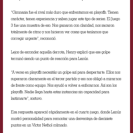
“Gimnasia fue el rival más duro que enfrentamos en playoffs. Tienen
carácter, tienen experiencia y saben jugar este tipo de series. El Juego
3 fue una muestra de eso. Nos ganaron con claridad, nos sacaron
totalmente de ritmo y nos hicieron ver cosas que teníamos que
corregir urgente”, reconoció.
Lejos de esconder aquella derrota, Henry explicó que ese golpe
terminó siendo un punto de reacción para Lanús.
“A veces en playoffs necesitás un golpe así para despertarte. Ellos nos
superaron claramente en el tercer partido y eso nos obligó a mirarnos
de frente como equipo. Nos ayudó a volver a enfocarnos. Así son los
playoffs. Nadie llega hasta estas instancias sin capacidad para
lastimarte”, sostuvo.
Esa respuesta apareció rápidamente en el cuarto juego, donde Lanús
mostró personalidad para remontar una desventaja de diecisiete
puntos en un Víctor Nethol colmado.