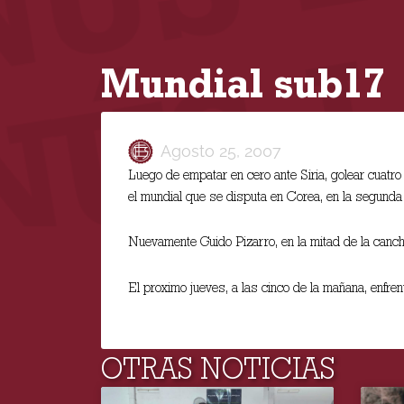
Mundial sub17
Agosto 25, 2007
Luego de empatar en cero ante Siria, golear cuatr
el mundial que se disputa en Corea, en la segunda
Nuevamente Guido Pizarro, en la mitad de la cancha,
El proximo jueves, a las cinco de la mañana, enfren
OTRAS NOTICIAS