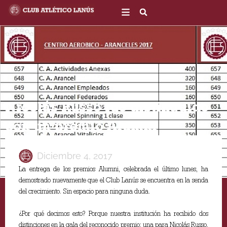
Ir
al
contenido
​Nicolás Russo fue distinguido
con un premio Alumni
Diciembre 4, 2017
La entrega de los premios Alumni, celebrada el último lunes, ha
demostrado nuevamente que el Club Lanús se encuentra en la senda
del crecimiento. Sin espacio para ninguna duda.
¿Por qué decimos esto? Porque nuestra institución ha recibido dos
distinciones en la gala del reconocido premio: una para Nicolás Russo,