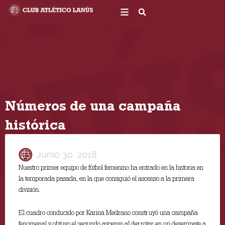
Ir
al
contenido
Números de una campaña
histórica
Junio 30, 2018
Nuestro primer equipo de fútbol femenino ha entrado en la historia en
la temporada pasada, en la que consiguió el ascenso a la primera
división.
El cuadro conducido por Karina Medrano construyó una campaña
fenomenal y obtuvo el segundo ascenso al derrotar en un desempate a