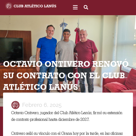
Ir
al
contenido
OCTAVIO ONTIVERO RENOVÓ
SU CONTRATO CON EL CLUB
ATLÉTICO LANÚS
Febrero 6, 2025
Octavio Ontivero, jugador del Club Atlético Lanús, firmó su extensión
de contrato profesional hasta diciembre de 2027.
Ontivero selló su vínculo con el Grana hoy por la tarde, en las oficinas