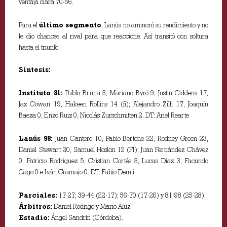
ventaja clara 70-56.
Para el
último segmento
, Lanús no aminoró su rendimiento y no
le dio chances al rival para que reaccione. Así transitó con soltura
hasta el triunfo.
Síntesis:
Instituto 81:
Pablo Bruna 3, Mariano Byró 9, Justin Giddens 17,
Jaz Cowan 19, Hakeen Rollins 14 (fi); Alejandro Zilli 17, Joaquín
Baeza 0, Enzo Ruiz 0, Nicolás Zurschmitten 2. DT: Ariel Rearte
Lanús 98:
Juan Cantero 10, Pablo Bertone 22, Rodney Green 23,
Daniel Stewart 20, Samuel Hoskin 12 (FI); Juan Fernández Chávez
0, Patricio Rodríguez 5, Cristian Cortés 3, Lucas Díaz 3, Facundo
Gago 0 e Iván Gramajo 0. DT: Fabio Demti.
Parciales:
17-27; 39-44 (22-17); 56-70 (17-26) y 81-98 (25-28).
Árbitros:
Daniel Rodrigo y Mario Aluz.
Estadio:
Ángel Sandrín (Córdoba).