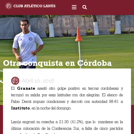
Ir
al
contenido
Otra conquista en Córdoba
Abril 10, 2016
El
Granate
asestó otro golpe positivo en tierras cordobesas y
terminó su salida por esas latitudes con dos alegrías. El elenco de
Fabio Demti impuso condiciones y derrotó con autoridad 98-81 a
Instituto
, en la noche del domingo.
Lanús engrosó su cosecha a 21-30 (41.2%), que lo mantiene en la
última colocación de la Conferencia Sur, a falta de cinco partidos