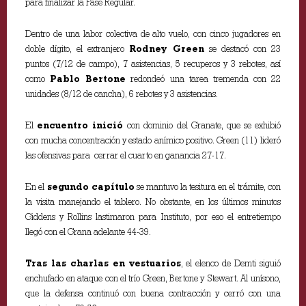
para finalizar la Fase Regular.
Dentro de una labor colectiva de alto vuelo, con cinco jugadores en
doble dígito, el extranjero
Rodney Green
se destacó con 23
puntos (7/12 de campo), 7 asistencias, 5 recuperos y 3 rebotes, así
como
Pablo Bertone
redondeó una tarea tremenda con 22
unidades (8/12 de cancha), 6 rebotes y 3 asistencias.
El
encuentro inició
con dominio del Granate, que se exhibió
con mucha concentración y estado anímico positivo. Green (11) lideró
las ofensivas para cerrar el cuarto en ganancia 27-17.
En el
segundo capítulo
se mantuvo la tesitura en el trámite, con
la visita manejando el tablero. No obstante, en los últimos minutos
Giddens y Rollins lastimaron para Instituto, por eso el entretiempo
llegó con el Grana adelante 44-39.
Tras las charlas en vestuarios
, el elenco de Demti siguió
enchufado en ataque con el trío Green, Bertone y Stewart. Al unísono,
que la defensa continuó con buena contracción y cerró con una