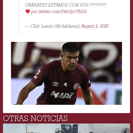
GRANATES ESTAMOS CON VOS ????????
pic.twitter.com/YxhUpcThD2
— Club Lanús (@clublanus)
August 2, 2025
OTRAS NOTICIAS